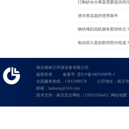
订购砂水分离器需要提供些
潜水推流器的使用条件
钢丝绳刮泥机拥有那些特点
电动泥斗是由那些部分组成
南京格林兰环保设备有限公司
版权所有
备案号:
苏ICP备18070380号-1
全国服务热线：13915908578
公司地址：南京市
邮箱：lanhaiep@163.com
技术支持：南京宏企网站（15951926643）
网站地图