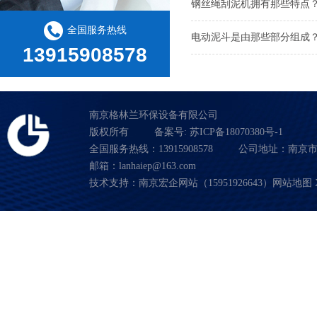
钢丝绳刮泥机拥有那些特点
全国服务热线
电动泥斗是由那些部分组成
13915908578
南京格林兰环保设备有限公司
版权所有
备案号:
苏ICP备18070380号-1
全国服务热线：13915908578
公司地址：南京市
邮箱：lanhaiep@163.com
技术支持：南京宏企网站（15951926643）
网站地图