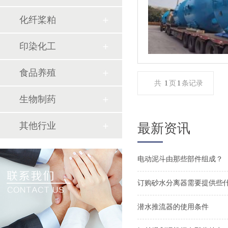
化纤桨粕
印染化工
食品养殖
共
1
页
1
条记录
生物制药
其他行业
最新资讯
电动泥斗由那些部件组成？
订购砂水分离器需要提供些
潜水推流器的使用条件