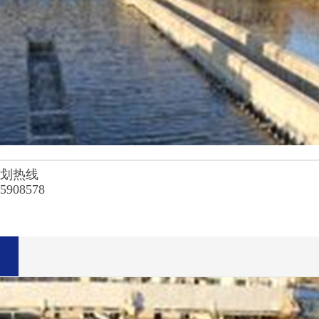
务划热线
15908578