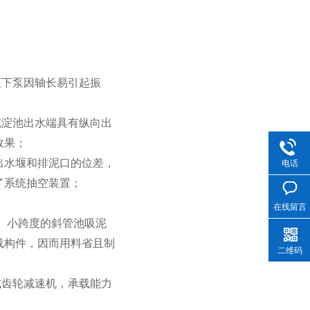
液下泵因轴长易引起振
沉淀池出水端具有纵向出
效果；
出水堰和排泥口的位差，
电话
了系统抽空装置；
在线留言
中、小跨度的斜管池吸泥
载构件，因而用料省且制
二维码
式齿轮减速机，承载能力