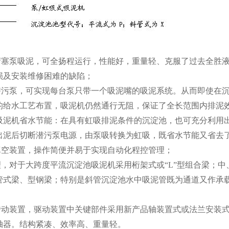
无堵塞泵吸泥，可全扬程运行，性能好，重量轻、克服了过去全胜
损及安装维修困难的缺陷；
量潜污泵，可实现每台泵只带一个吸泥嘴的吸泥系统。从而即使在
的给水工艺布置，吸泥机仍然通行无阻，保证了全长范围内排泥
两用吸泥机省水节能：在具有虹吸排泥条件的沉淀池，也可充分利用
出泥后切断潜污泵电源，由泵吸转换为虹吸，既省水节能又省去
抽真空装置，操作简便并易于实现自动化程控管理；
理，对于大跨度平流沉淀池吸泥机采用桁架式或“L”型组合梁；
管式梁、型钢梁；特别是斜管沉淀池水中吸泥管既为通道又作承
的传动装置，驱动装置中关键部件采用新产品轴装置式或法兰安装
轴器。结构紧凑、效率高、重量轻。