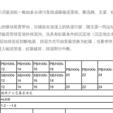
N 行车式吸泥机一般由多台潜污泵组成吸输泥系统、断流阀、主梁
上的驱动装置带动，沿铺设在池顶上的轨道行驶，随主梁一同运
经输泥管排至池外排泥沟。当具有虹吸条件的沉淀池（沉淀池出
泵启动排泥后切断电源，排泥方式可由泵吸切换为虹吸；当要求停
进入输泥管道，虹吸破坏，排泥即行中断。