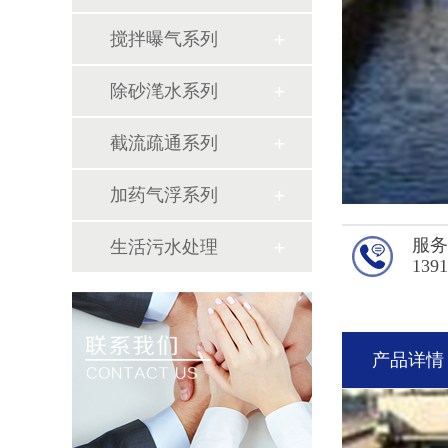
搅拌曝气系列
除砂滗水系列
截流疏通系列
加药气浮系列
服
生活污水处理
139
产品详情