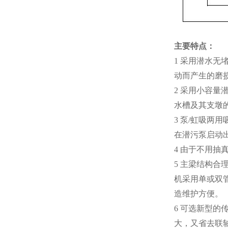
主要特点：
1 采用潜水
动而产生的磨
2 采用小容
水槽及其支墩
3 泵/虹吸
在潜污泵启动
4 由于不用
5 主梁结构合
机采用单或双
造维护方便。
6 可选新型
大，又省去联