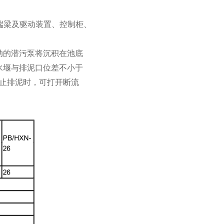
、端梁及驱动装置、控制柜、
动的潜污泵将沉积在池底
水堰与排泥口位差不小于
止排泥时，可打开断流