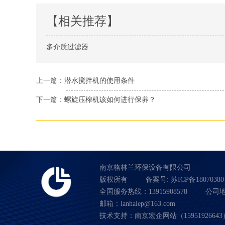
【相关推荐】
多介质过滤器
上一篇：
潜水搅拌机的使用条件
下一篇：
螺旋压榨机该如何进行保养？
南京格林兰环保设备有限公司
版权所有
备案号:
苏ICP备18070380
全国服务热线：13915908578
公司
邮箱：lanhaiep@163.com
技术支持：南京宏企网站（15951926643